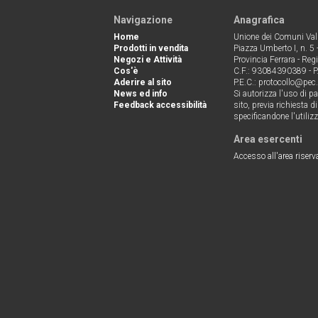
Navigazione
Anagrafica
Home
Unione dei Comuni Valli
Prodotti in vendita
Piazza Umberto I, n. 5
Negozi e Attività
Provincia Ferrara - Reg
Cos'è
C.F.: 93084390389 - 
Aderire al sito
P.E.C.: protocollo@pec.u
News ed info
Si autorizza l'uso di p
Feedback accessibilità
sito, previa richiesta d
specificandone l'utilizz
Area esercenti
Accesso all'area riserv