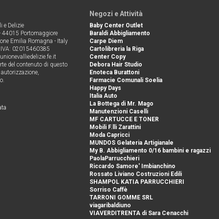
Negozi e Attività
 e Delizie
Baby Center Outlet
 - 44015 Portomaggiore
Baraldi Abbigliamento
ione Emilia Romagna - Italy
Carpe Diem
P.IVA: 02015460385
Cartolibreria la Riga
nionevalliedelizie.fe.it
Center Copy
arte del contenuto di questo
Debora Hair Studio
i autorizzazione,
Enoteca Burattoni
o.
Farmacie Comunali Soelia
Happy Days
Italia Auto
La Bottega di Mr. Mago
ata
Manutenzioni Caselli
MF CARTUCCE E TONER
Mobili F.lli Zarattini
Moda Capricci
MUNDOS Gelateria Artigianale
My B. Abbigliamento 0/16 bambini e ragazzi
PaolaParrucchieri
Riccardo Samore' Imbianchino
Rossato Liviano Costruzioni Edili
SHAMPOL KATIA PARRUCCHIERI
Sorriso Caffè
TARRONI GOMME SRL
viagaribaldiuno
VIAVERDITRENTA di Sara Cenacchi