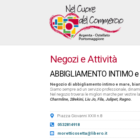
Negozi e Attività
ABBIGLIAMENTO INTIMO e M
Negozio di abbigliamento intimo e mare, bian
Siamo sempre ad un servizio professionale, dinamico
Nel negozio troverai le migliori marche per vestire 
Charmline, 2Bekini, Liu Jo, Fila, Julipet, Ragno.
Piazza Giovanni XXIII n.8
0532814918
moretticosetta@libero.it