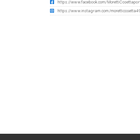
https://www.facebook.com/MorettiCosettapo
https://www.instagram.com/moretticosetta4