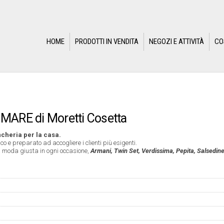
HOME
PRODOTTI IN VENDITA
NEGOZI E ATTIVITÀ
CO
ARE di Moretti Cosetta
cheria per la casa.
 e preparato ad accogliere i clienti più esigenti.
la moda giusta in ogni occasione,
Armani, Twin Set, Verdissima, Pepita, Salsedine