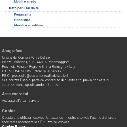
Mobili e arredo
Tutto per il fai da te
Ferramenta
Hobbistica
Idraulica ed edilizia
Anagrafica
Unione dei Comuni Valli e Delizie
Piazza Umberto I, n. 5 - 44015 Portomaggiore
Provincia Ferrara - Regione Emilia Romagna - Italy
C.F.: 93084390389 - P.IVA: 02015460385
P.E.C.: protocollo@pec.unionevalliedelizie.fe.it
Si autorizza l'uso di parte del contenuto di questo sito, previa richiesta di
autorizzazione, specificandone l'utilizzo.
Area esercenti
Accesso all'area riservata
Cookie
Questo sito utilizza i cookies. Utilizzando il nostro sito web l'utente dichiara di
accettare e acconsentire all’utilizzo dei cookies.
Cookie Policy
»