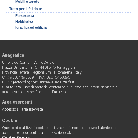
Mobili e arredo
Tutto per il fai da te
Ferramenta
Hobbistica
Idraulica ed edilizia
Anagrafica
Unione dei Comuni Valli e Delizie
Piazza Umberto I, n. 5 - 44015 Portomaggiore
Provincia Ferrara - Regione Emilia Romagna - Italy
C.F.: 93084390389 - P.IVA: 02015460385
P.E.C.: protocollo@pec.unionevalliedelizie.fe.it
Si autorizza l'uso di parte del contenuto di questo sito, previa richiesta di
autorizzazione, specificandone l'utilizzo.
Area esercenti
Accesso all'area riservata
Cookie
Questo sito utilizza i cookies. Utilizzando il nostro sito web l'utente dichiara di
accettare e acconsentire all’utilizzo dei cookies.
Cookie Policy
»